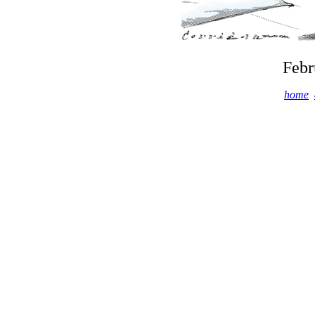
Febr
home